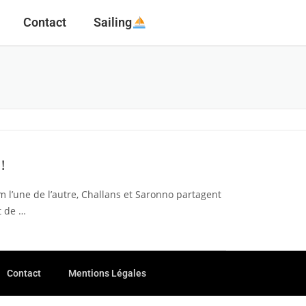
Contact
Sailing
!
 l’une de l’autre, Challans et Saronno partagent
t de …
Contact
Mentions Légales